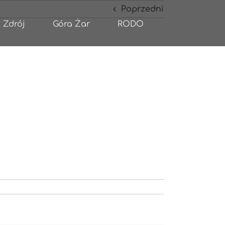
Poprzedni
 Zdrój
Góra Żar
RODO