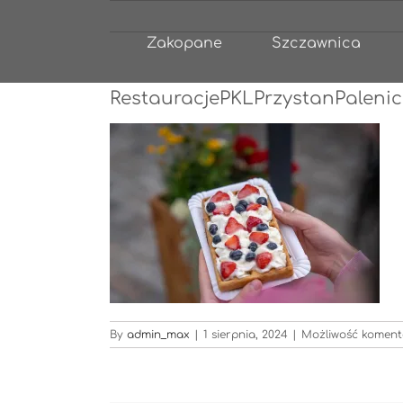
Przejdź
do
Zakopane
Szczawnica
zawartości
RestauracjePKLPrzystanPaleni
By
admin_max
|
1 sierpnia, 2024
|
Możliwość komen