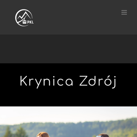
Przejdź
do
zawartości
Krynica Zdrój