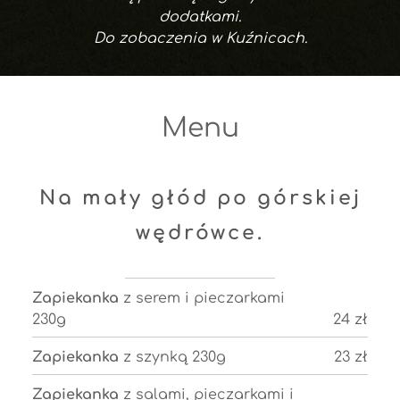
dodatkami.
Do zobaczenia w Kuźnicach.
Menu
Na mały głód po górskiej
wędrówce.
Zapiekanka
z serem i pieczarkami
230g
24 zł
Zapiekanka
z szynką 230g
23 zł
Zapiekanka
z salami, pieczarkami i