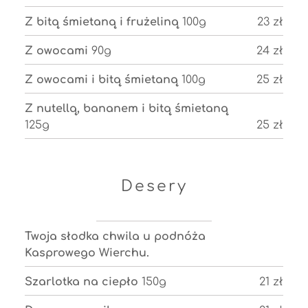
Z bitą śmietaną i frużeliną
100g
23 zł
Z owocami
90g
24 zł
Z owocami i bitą śmietaną
100g
25 zł
Z nutellą, bananem i bitą śmietaną
125g
25 zł
Desery
Twoja słodka chwila u podnóża
Kasprowego Wierchu.
Szarlotka na ciepło
150g
21 zł