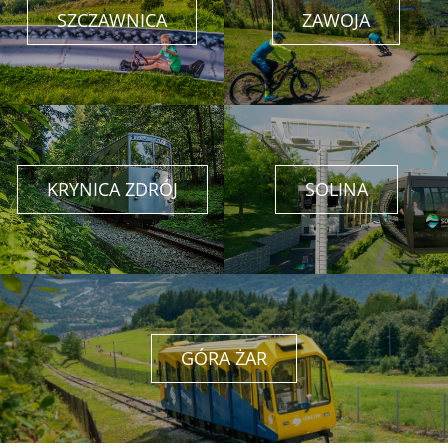
SZCZAWNICA
ZAWOJA
KRYNICA ZDRÓJ
SOLINA
GÓRA ŻAR