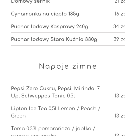
Domowy sernik
21 zł
Cynamonka na ciepło 185g
16 zł
Puchar lodowy Kasprowy 240g
34 zł
Puchar lodowy Stara Kuźnia 330g
39 zł
Napoje zimne
Pepsi Zero Cukru, Pepsi, Mirinda, 7
Up, Schweppes Tonic
0.5l
13 zł
Lipton Ice Tea
0.5l Lemon / Peach /
Green
13 zł
Toma
0.33l pomarańcza / jabłko /