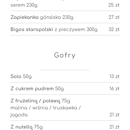
serem 230g
25 zł
Zapiekanka
góralska 230g
27 zł
Bigos staropolski
z pieczywem 300g
32 zł
Gofry
Solo
50g
13 zł
Z cukrem pudrem
50g
16 zł
Z frużeliną / polewą
75g
malina / wiśnia / truskawka /
jagoda
21 zł
Z nutellą
75g
21 zł