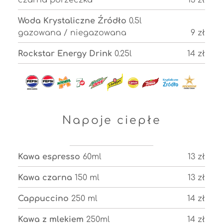
czarna porzeczka
13 zł
Woda Krystaliczne Źródło
0.5l
gazowana / niegazowana
9 zł
Rockstar Energy Drink
0.25l
14 zł
Napoje ciepłe
Kawa espresso
60ml
13 zł
Kawa czarna
150 ml
13 zł
Cappuccino
250 ml
14 zł
Kawa z mlekiem
250ml
14 zł