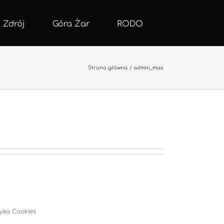
 Zdrój
Góra Żar
RODO
Strona główna
admin_max
tyka Cookies