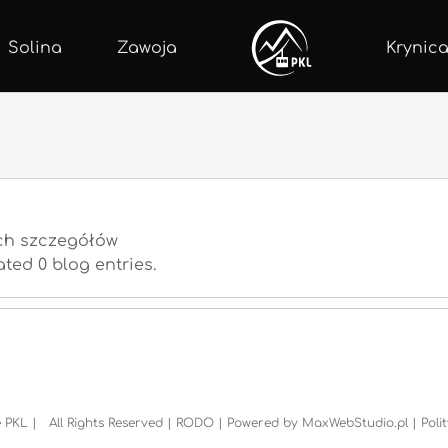
Solina
Zawoja
Krynica
ych szczegółów
ted 0 blog entries.
 PKL | All Rights Reserved |
RODO
| Powered by
MaxWebStudio.pl
|
Poli