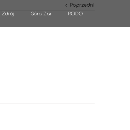
Poprzedni
 Zdrój
Góra Żar
RODO