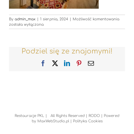
Restaur
By
admin_max
|
1 sierpnia, 2024
|
Możliwość komentowania
HDR
została wyłączona
Podziel się ze znajomymi!
Facebook
X
LinkedIn
Pinterest
Email
Restauracje PKL | All Rights Reserved |
RODO
| Powered
by
MaxWebStudio.pl
|
Polityka Cookies