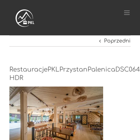
Przejdź
do
zawartości
Poprzedni
RestauracjePKLPrzystanPalenicaDSC064
HDR