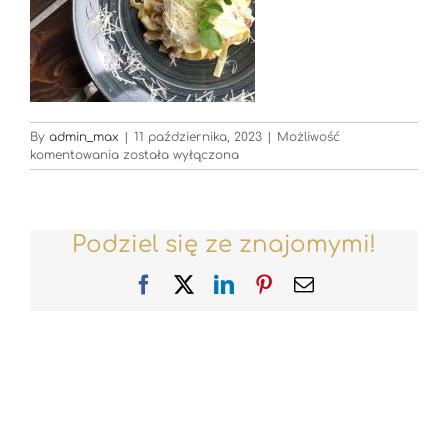
By
admin_max
|
11 października, 2023
|
Możliwość
Restauracje_PKL_Zakopane_Tarasy_Gubalowka_0027
komentowania
została wyłączona
Podziel się ze znajomymi!
Facebook
X
LinkedIn
Pinterest
Email