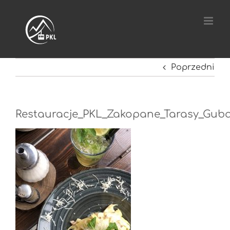
Przejdź
do
zawartości
Poprzedni
Restauracje_PKL_Zakopane_Tarasy_Guba