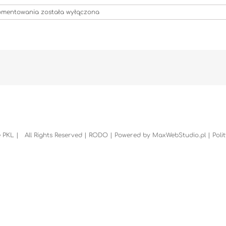
Restauracje_PKL_Zakopane_Tarasy_Gubalowka_00053
komentowania
została wyłączona
 PKL | All Rights Reserved |
RODO
| Powered by
MaxWebStudio.pl
|
Poli