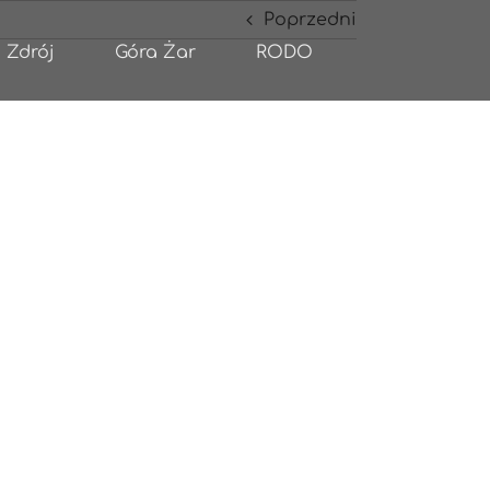
Poprzedni
 Zdrój
Góra Żar
RODO