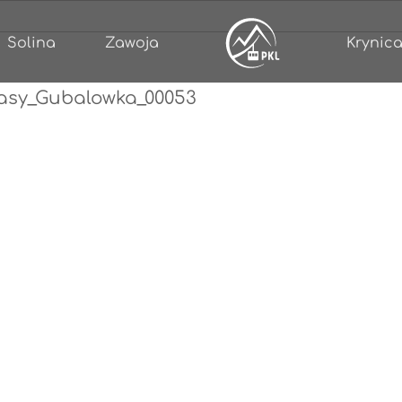
Solina
Zawoja
Krynica
asy_Gubalowka_00053