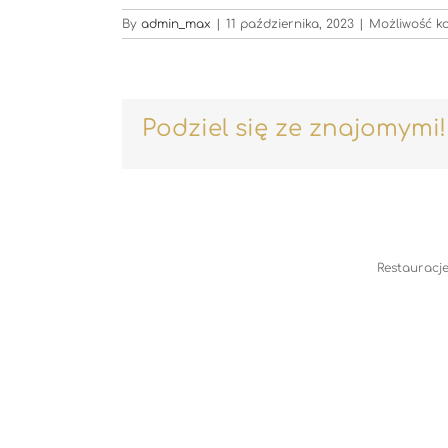
By
admin_max
|
11 października, 2023
|
Możliwość 
Podziel się ze znajomymi!
Restauracje