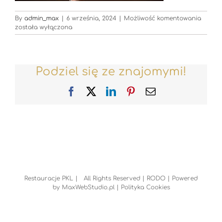
Restau
By
admin_max
|
6 września, 2024
|
Możliwość komentowania
została wyłączona
Podziel się ze znajomymi!
Facebook
X
LinkedIn
Pinterest
Email
Restauracje PKL | All Rights Reserved |
RODO
| Powered
by
MaxWebStudio.pl
|
Polityka Cookies