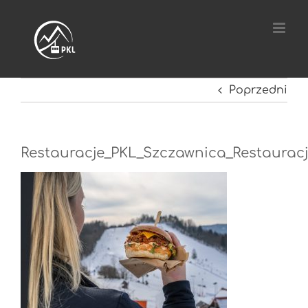
Przejdź
do
zawartości
Poprzedni
Restauracje_PKL_Szczawnica_Restaurac