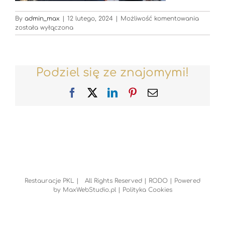
Restaur
By
admin_max
|
12 lutego, 2024
|
Możliwość komentowania
została wyłączona
Podziel się ze znajomymi!
Facebook
X
LinkedIn
Pinterest
Email
Restauracje PKL | All Rights Reserved |
RODO
| Powered
by
MaxWebStudio.pl
|
Polityka Cookies