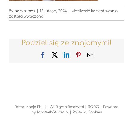
Restaur
By
admin_max
|
12 lutego, 2024
|
Możliwość komentowania
została wyłączona
Podziel się ze znajomymi!
Facebook
X
LinkedIn
Pinterest
Email
Restauracje PKL | All Rights Reserved |
RODO
| Powered
by
MaxWebStudio.pl
|
Polityka Cookies