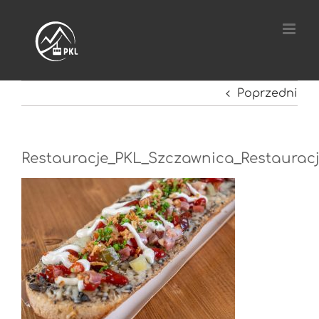
Przejdź
do
zawartości
Poprzedni
Restauracje_PKL_Szczawnica_Restaurac