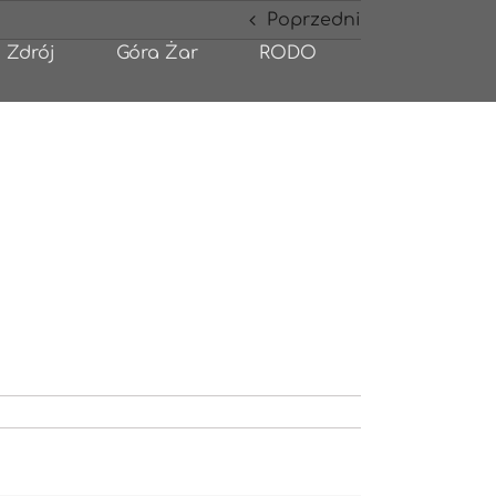
Poprzedni
 Zdrój
Góra Żar
RODO