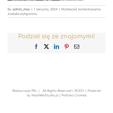
Restaur
By
admin_max
|
1 sierpnia, 2024
|
Możliwość komentowania
została wyłączona
Podziel się ze znajomymi!
Facebook
X
LinkedIn
Pinterest
Email
Restauracje PKL | All Rights Reserved |
RODO
| Powered
by
MaxWebStudio.pl
|
Polityka Cookies