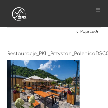
Przejdź
do
zawartości
Poprzedni
Restauracje_PKL_Przystan_PalenicaDSC