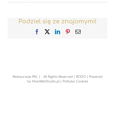
Podziel się ze znajomymi!
Facebook
X
LinkedIn
Pinterest
Email
Restauracje PKL | All Rights Reserved |
RODO
| Powered
by
MaxWebStudio.pl
|
Polityka Cookies