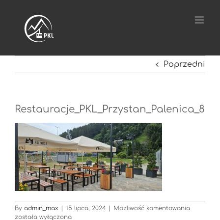
Przejdź
do
zawartości
Poprzedni
Restauracje_PKL_Przystan_Palenica_8
Restaurac
By
admin_max
|
15 lipca, 2024
|
Możliwość komentowania
została wyłączona