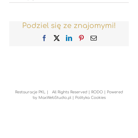
Podziel się ze znajomymi!
Facebook
X
LinkedIn
Pinterest
Email
Restauracje PKL | All Rights Reserved |
RODO
| Powered
by
MaxWebStudio.pl
|
Polityka Cookies