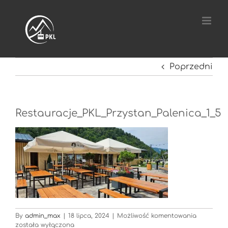
Przejdź
do
zawartości
Poprzedni
Restauracje_PKL_Przystan_Palenica_1_5
Restaurac
By
admin_max
|
18 lipca, 2024
|
Możliwość komentowania
została wyłączona