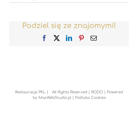
Podziel się ze znajomymi!
Facebook
X
LinkedIn
Pinterest
Email
Restauracje PKL | All Rights Reserved |
RODO
| Powered
by
MaxWebStudio.pl
|
Polityka Cookies