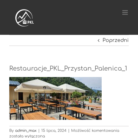
Przejdź
do
zawartości
Poprzedni
Restauracje_PKL_Przystan_Palenica_1
Restaurac
By
admin_max
|
15 lipca, 2024
|
Możliwość komentowania
została wyłączona