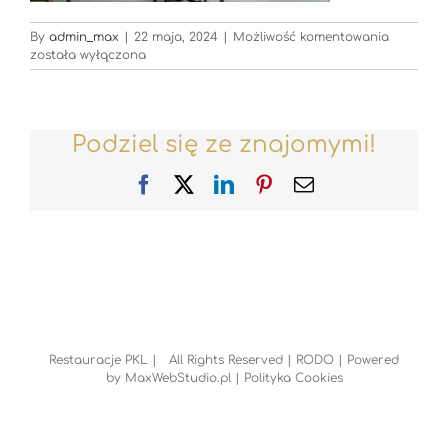
Restaura
By
admin_max
|
22 maja, 2024
|
Możliwość komentowania
została wyłączona
Podziel się ze znajomymi!
Facebook
X
LinkedIn
Pinterest
Email
Restauracje PKL | All Rights Reserved |
RODO
| Powered
by
MaxWebStudio.pl
|
Polityka Cookies