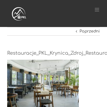
Przejdź
do
zawartości
Poprzedni
Restauracje_PKL_Krynica_Zdroj_Restaur