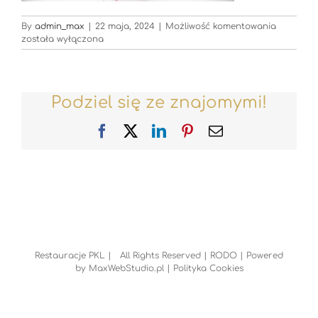
Restaurac
By
admin_max
|
22 maja, 2024
|
Możliwość komentowania
została wyłączona
Podziel się ze znajomymi!
Facebook
X
LinkedIn
Pinterest
Email
Restauracje PKL | All Rights Reserved |
RODO
| Powered
by
MaxWebStudio.pl
|
Polityka Cookies