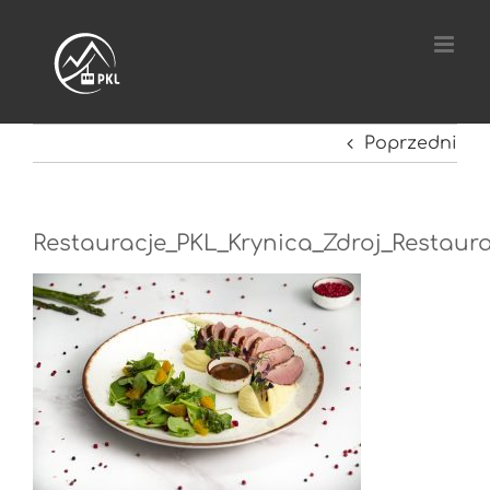
Przejdź
do
zawartości
Poprzedni
Restauracje_PKL_Krynica_Zdroj_Restaura