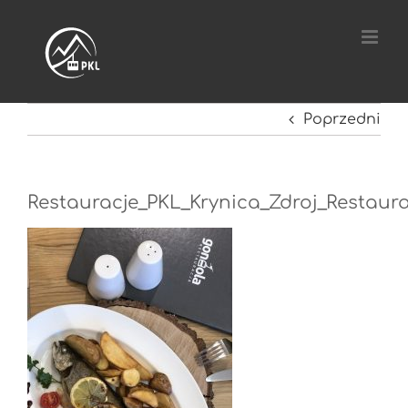
Przejdź
do
zawartości
Poprzedni
Restauracje_PKL_Krynica_Zdroj_Restau