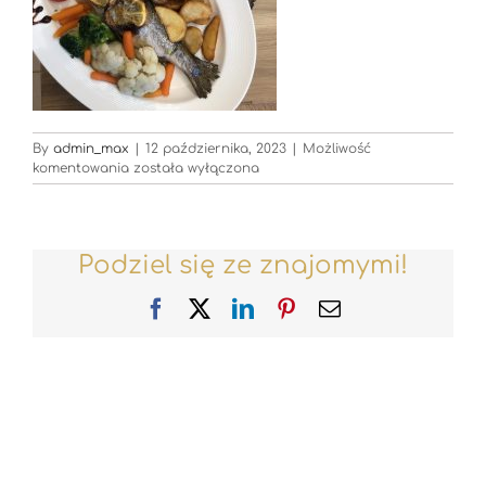
By
admin_max
|
12 października, 2023
|
Możliwość
Restauracje_PKL_Krynica_Zdroj_Restauracja_Gondol
komentowania
została wyłączona
Podziel się ze znajomymi!
Facebook
X
LinkedIn
Pinterest
Email