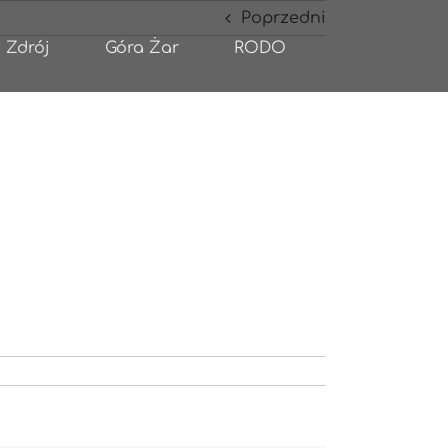
Poprzedni
 Zdrój
Góra Żar
RODO