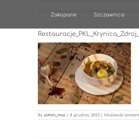
Przejdź
do
Zakopane
Szczawnica
zawartości
Restauracje_PKL_Krynica_Zdroj
By
admin_max
|
8 grudnia, 2023
|
Możliwość komen