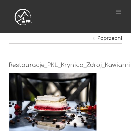
Przejdź
do
zawartości
Poprzedni
Restauracje_PKL_Krynica_Zdroj_Kawiarn