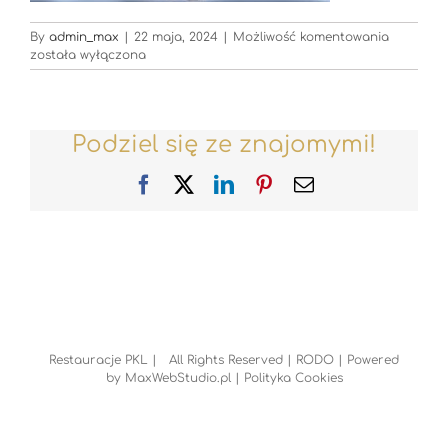
Restaura
By
admin_max
|
22 maja, 2024
|
Możliwość komentowania
została wyłączona
Podziel się ze znajomymi!
Facebook
X
LinkedIn
Pinterest
Email
Restauracje PKL | All Rights Reserved |
RODO
| Powered
by
MaxWebStudio.pl
|
Polityka Cookies