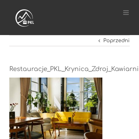
Przejdź
do
zawartości
Poprzedni
Restauracje_PKL_Krynica_Zdroj_Kawiarn