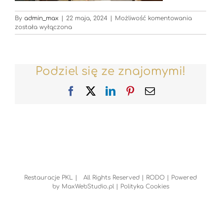
Restaura
By
admin_max
|
22 maja, 2024
|
Możliwość komentowania
została wyłączona
Podziel się ze znajomymi!
Facebook
X
LinkedIn
Pinterest
Email
Restauracje PKL | All Rights Reserved |
RODO
| Powered
by
MaxWebStudio.pl
|
Polityka Cookies