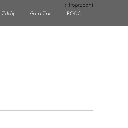
Poprzedni
 Zdrój
Góra Żar
RODO