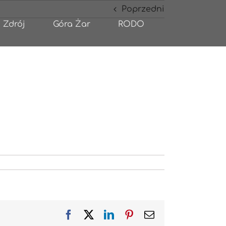
Poprzedni
 Zdrój
Góra Żar
RODO
Facebook
X
LinkedIn
Pinterest
Email