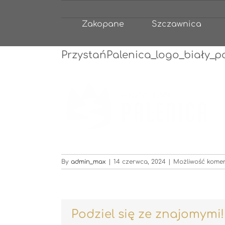
Przejdź
do
Zakopane
Szczawnica
zawartości
PrzystańPalenica_logo_biały_p
By
admin_max
|
14 czerwca, 2024
|
Możliwość kome
Podziel się ze znajomymi!