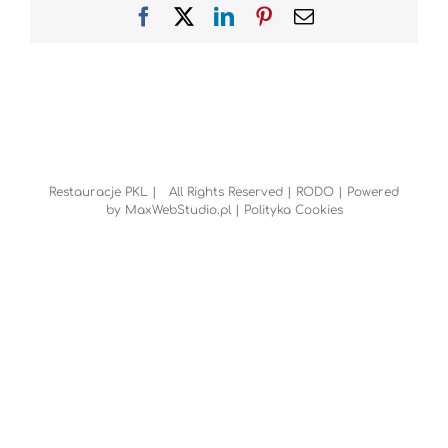
Facebook
X
LinkedIn
Pinterest
Email
Restauracje PKL | All Rights Reserved |
RODO
| Powered
by
MaxWebStudio.pl
|
Polityka Cookies