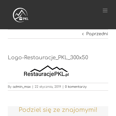
Przejdź
do
zawartości
Poprzedni
Logo-Restauracje_PKL_300x50
By
admin_max
|
22 stycznia, 2019
|
0 komentarzy
Podziel się ze znajomymi!