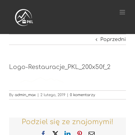
Przejdź
do
zawartości
Poprzedni
Logo-Restauracje_PKL_200x50f_2
By
admin_max
|
2 lutego, 2019
|
0 komentarzy
Podziel się ze znajomymi!
Facebook
X
LinkedIn
Pinterest
Email