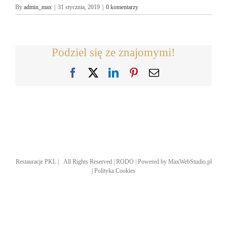
By
admin_max
|
31 stycznia, 2019
|
0 komentarzy
Podziel się ze znajomymi!
Facebook
X
LinkedIn
Pinterest
Email
Restauracje PKL | All Rights Reserved |
RODO
| Powered by
MaxWebStudio.pl
|
Polityka Cookies