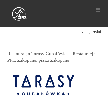
Przejdź
do
zawartości
Poprzedni
Restauracja Tarasy Gubałówka – Restauracje
PKL Zakopane, pizza Zakopane