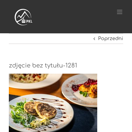
Przejdź
do
zawartości
Poprzedni
zdjęcie bez tytułu-1281