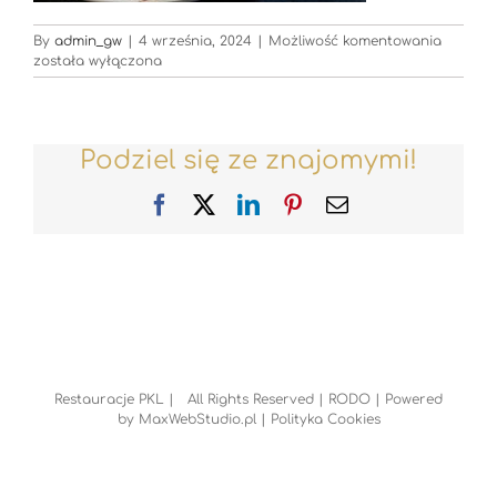
zdjęcie
By
admin_gw
|
4 września, 2024
|
Możliwość komentowania
bez
została wyłączona
tytułu-
1281
Podziel się ze znajomymi!
Facebook
X
LinkedIn
Pinterest
Email
Restauracje PKL | All Rights Reserved |
RODO
| Powered
by
MaxWebStudio.pl
|
Polityka Cookies