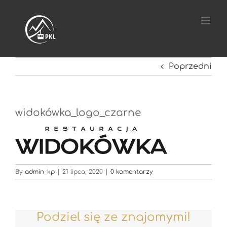
Przejdź
do
zawartości
Poprzedni
widokówka_logo_czarne
By
admin_kp
|
21 lipca, 2020
|
0 komentarzy
Podziel się ze znajomymi!