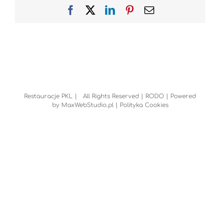
Facebook
X
LinkedIn
Pinterest
Email
Restauracje PKL | All Rights Reserved |
RODO
| Powered
by
MaxWebStudio.pl
|
Polityka Cookies