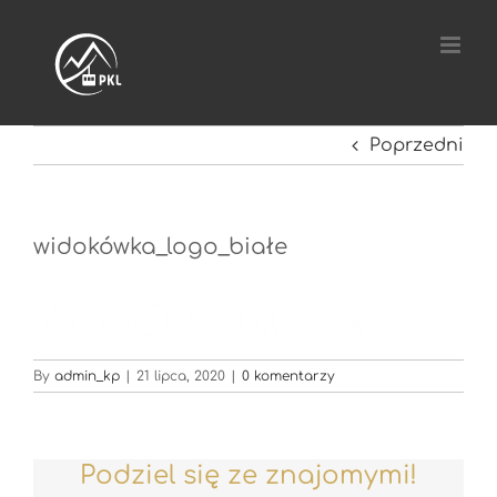
Przejdź
do
zawartości
Poprzedni
widokówka_logo_białe
By
admin_kp
|
21 lipca, 2020
|
0 komentarzy
Podziel się ze znajomymi!