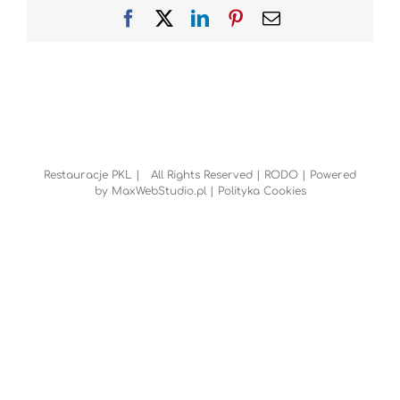
Facebook
X
LinkedIn
Pinterest
Email
Restauracje PKL | All Rights Reserved |
RODO
| Powered
by
MaxWebStudio.pl
|
Polityka Cookies