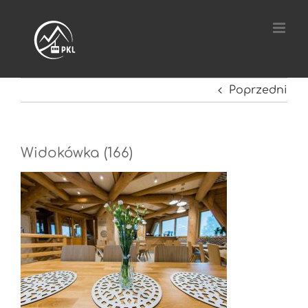
Przejdź
do
zawartości
Poprzedni
Widokówka (166)