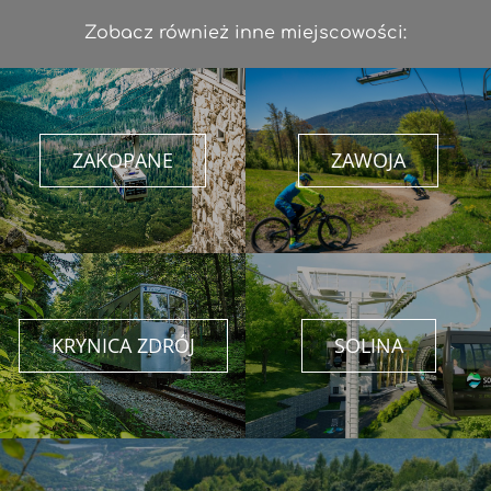
Zobacz również inne miejscowości:
ZAKOPANE
ZAWOJA
KRYNICA ZDRÓJ
SOLINA