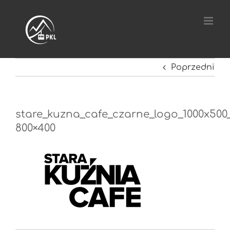
Przejdź
do
zawartości
Poprzedni
stare_kuzna_cafe_czarne_logo_1000x500
800×400