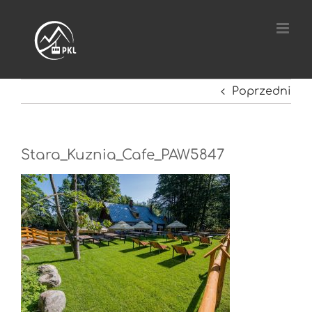
Przejdź
do
zawartości
Poprzedni
Stara_Kuznia_Cafe_PAW5847