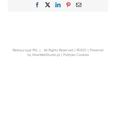
Facebook
X
LinkedIn
Pinterest
Email
Restauracje PKL | All Rights Reserved |
RODO
| Powered
by
MaxWebStudio.pl
|
Polityka Cookies