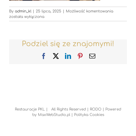
Restauracje
By
admin_kl
|
25 lipca, 2025
|
Możliwość komentowania
została wyłączona
Podziel się ze znajomymi!
Facebook
X
LinkedIn
Pinterest
Email
Restauracje PKL | All Rights Reserved |
RODO
| Powered
by
MaxWebStudio.pl
|
Polityka Cookies