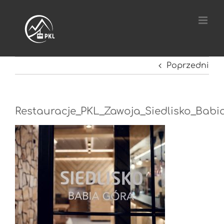
Przejdź
do
zawartości
Poprzedni
Restauracje_PKL_Zawoja_Siedlisko_Babi