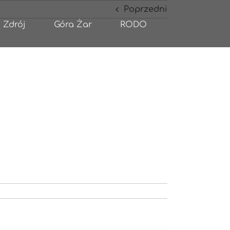
Poprzedni
 Zdrój
Góra Żar
RODO