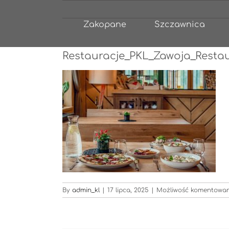
Przejdź
do
Zakopane
Szczawnica
zawartości
Restauracje_PKL_Zawoja_Restau
By
admin_kl
|
17 lipca, 2025
|
Możliwość komentowa