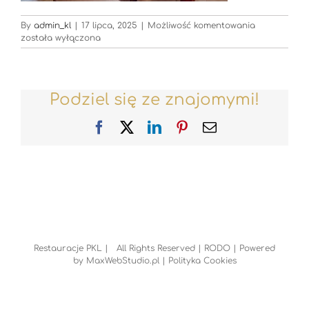
Restauracje
By
admin_kl
|
17 lipca, 2025
|
Możliwość komentowania
została wyłączona
Podziel się ze znajomymi!
Facebook
X
LinkedIn
Pinterest
Email
Restauracje PKL | All Rights Reserved |
RODO
| Powered
by
MaxWebStudio.pl
|
Polityka Cookies