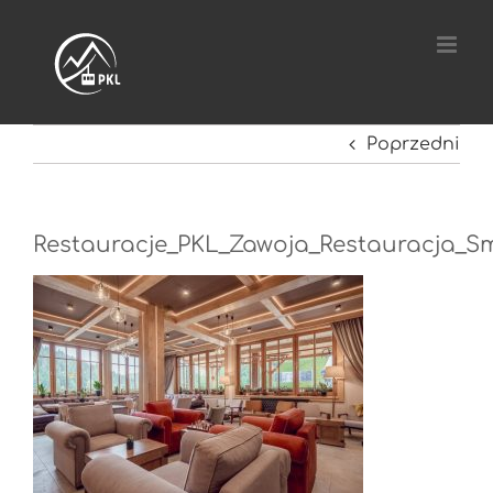
Przejdź
do
zawartości
Poprzedni
Restauracje_PKL_Zawoja_Restauracja_Sm