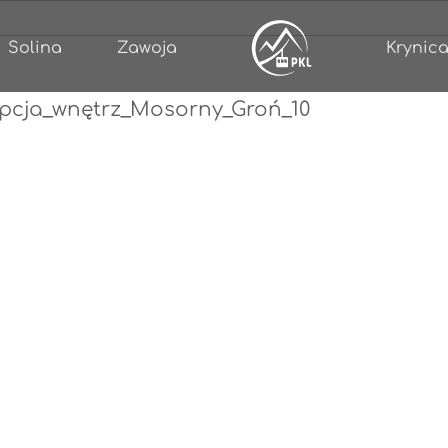
Solina
Zawoja
Krynica
pcja_wnętrz_Mosorny_Groń_10