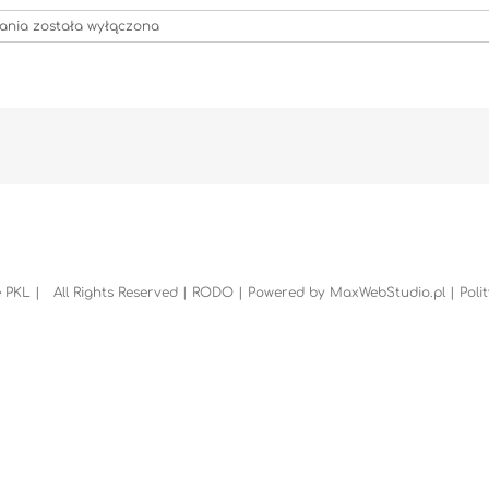
Restauracje_PKL_Zawoja_Koncepcja_wnętrz_Mosorny_Groń_10
wania
została wyłączona
 PKL | All Rights Reserved |
RODO
| Powered by
MaxWebStudio.pl
|
Poli