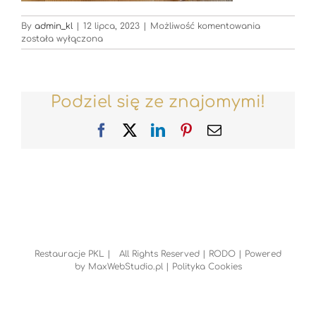
Restauracje
By
admin_kl
|
12 lipca, 2023
|
Możliwość komentowania
została wyłączona
Podziel się ze znajomymi!
Facebook
X
LinkedIn
Pinterest
Email
Restauracje PKL | All Rights Reserved |
RODO
| Powered
by
MaxWebStudio.pl
|
Polityka Cookies