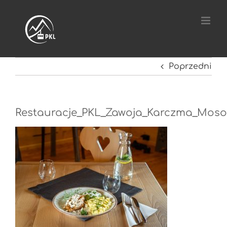
Przejdź
do
zawartości
Poprzedni
Restauracje_PKL_Zawoja_Karczma_Moso