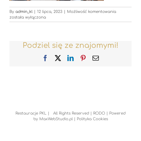
Restauracje
By
admin_kl
|
12 lipca, 2023
|
Możliwość komentowania
została wyłączona
Podziel się ze znajomymi!
Facebook
X
LinkedIn
Pinterest
Email
Restauracje PKL | All Rights Reserved |
RODO
| Powered
by
MaxWebStudio.pl
|
Polityka Cookies