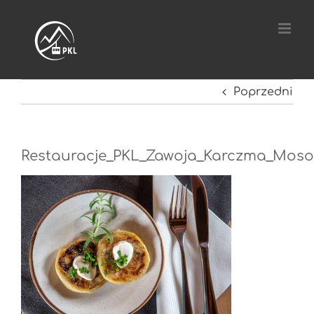
Przejdź
do
zawartości
Poprzedni
Restauracje_PKL_Zawoja_Karczma_Moso