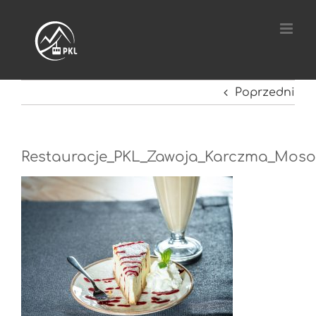
Przejdź
do
zawartości
Poprzedni
Restauracje_PKL_Zawoja_Karczma_Moso