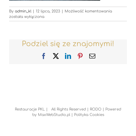
Restauracje
By
admin_kl
|
12 lipca, 2023
|
Możliwość komentowania
została wyłączona
Podziel się ze znajomymi!
Facebook
X
LinkedIn
Pinterest
Email
Restauracje PKL | All Rights Reserved |
RODO
| Powered
by
MaxWebStudio.pl
|
Polityka Cookies