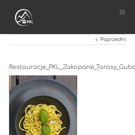
Przejdź
do
zawartości
Poprzedni
Restauracje_PKL_Zakopane_Tarasy_Guba