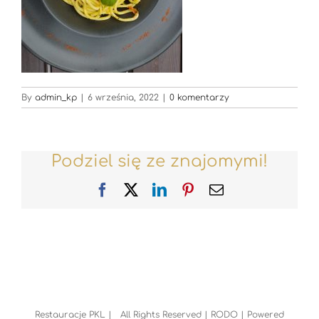
By
admin_kp
|
6 września, 2022
|
0 komentarzy
Podziel się ze znajomymi!
Facebook
X
LinkedIn
Pinterest
Email
Restauracje PKL | All Rights Reserved |
RODO
| Powered