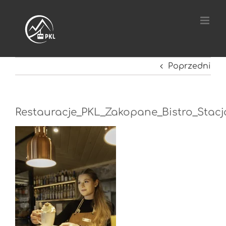
Przejdź
do
zawartości
Poprzedni
Restauracje_PKL_Zakopane_Bistro_Stac