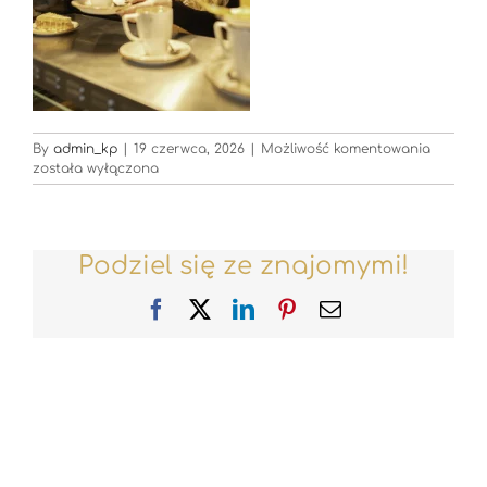
Restaur
By
admin_kp
|
19 czerwca, 2026
|
Możliwość komentowania
została wyłączona
Podziel się ze znajomymi!
Facebook
X
LinkedIn
Pinterest
Email