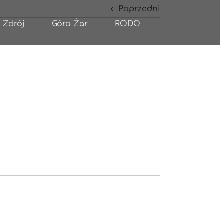
Poprzedni
 Zdrój
Góra Żar
RODO