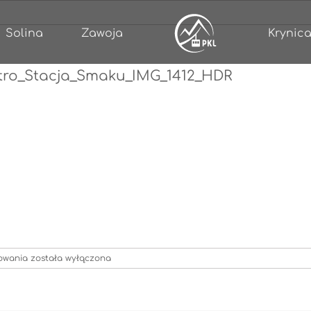
Solina
Zawoja
Krynica
tro_Stacja_Smaku_IMG_1412_HDR
Restauracje_PKL_Zakopane_Bistro_Stacja_Smaku_IMG_1412_HDR
towania
została wyłączona