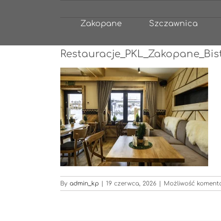
Przejdź
do
Zakopane
Szczawnica
zawartości
Restauracje_PKL_Zakopane_Bis
By
admin_kp
|
19 czerwca, 2026
|
Możliwość komen