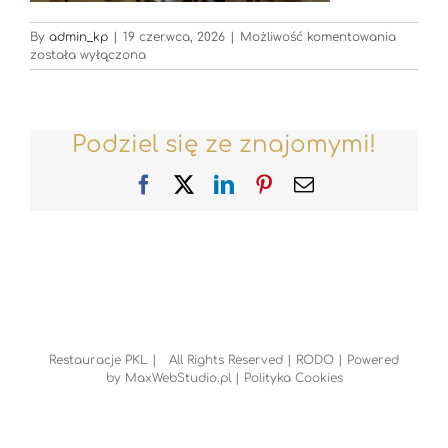
Restaur
By
admin_kp
|
19 czerwca, 2026
|
Możliwość komentowania
została wyłączona
Podziel się ze znajomymi!
Facebook
X
LinkedIn
Pinterest
Email
Restauracje PKL | All Rights Reserved |
RODO
| Powered
by
MaxWebStudio.pl
|
Polityka Cookies