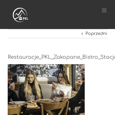
Przejdź
do
zawartości
Poprzedni
Restauracje_PKL_Zakopane_Bistro_Stac