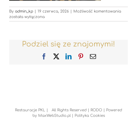
Restaur
By
admin_kp
|
19 czerwca, 2026
|
Możliwość komentowania
została wyłączona
Podziel się ze znajomymi!
Facebook
X
LinkedIn
Pinterest
Email
Restauracje PKL | All Rights Reserved |
RODO
| Powered
by
MaxWebStudio.pl
|
Polityka Cookies