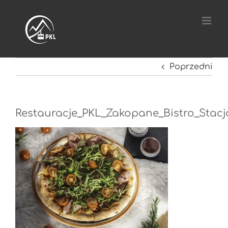
Przejdź
do
zawartości
Poprzedni
Restauracje_PKL_Zakopane_Bistro_Stac