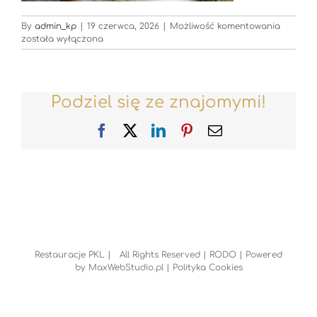
Restaur
By
admin_kp
|
19 czerwca, 2026
|
Możliwość komentowania
została wyłączona
Podziel się ze znajomymi!
Facebook
X
LinkedIn
Pinterest
Email
Restauracje PKL | All Rights Reserved |
RODO
| Powered
by
MaxWebStudio.pl
|
Polityka Cookies