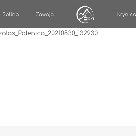
Solina
Zawoja
Krynica
alas_Palenica_20210530_132930