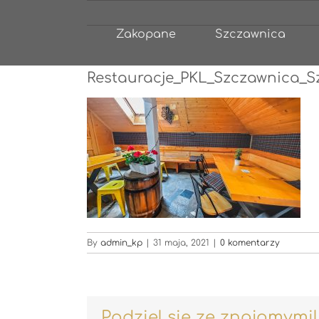
Przejdź
do
Zakopane
Szczawnica
zawartości
Restauracje_PKL_Szczawnica_Sz
By
admin_kp
|
31 maja, 2021
|
0 komentarzy
Podziel się ze znajomymi!