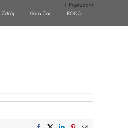
Poprzedni
 Zdrój
Góra Żar
RODO
Facebook
X
LinkedIn
Pinterest
Email