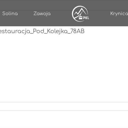
Solina
Zawoja
Krynica
estauracja_Pod_Kolejka_78AB