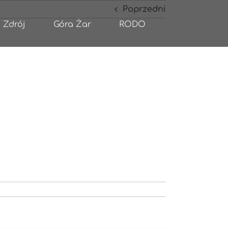
Poprzedni
 Zdrój
Góra Żar
RODO