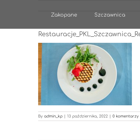
Przejdź
do
Zakopane
Szczawnica
zawartości
Restauracje_PKL_Szczawnica_R
By
admin_kp
|
13 października, 2022
|
0 komentarzy